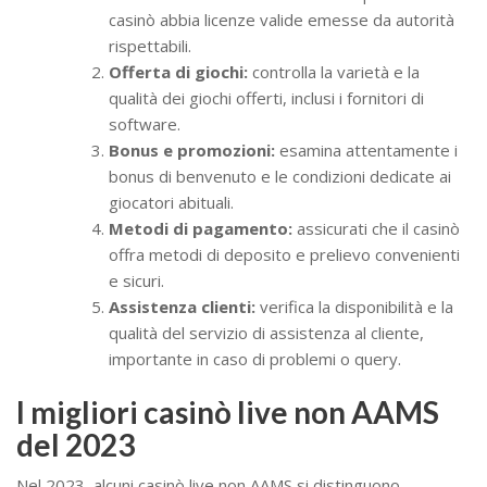
casinò abbia licenze valide emesse da autorità
rispettabili.
Offerta di giochi:
controlla la varietà e la
qualità dei giochi offerti, inclusi i fornitori di
software.
Bonus e promozioni:
esamina attentamente i
bonus di benvenuto e le condizioni dedicate ai
giocatori abituali.
Metodi di pagamento:
assicurati che il casinò
offra metodi di deposito e prelievo convenienti
e sicuri.
Assistenza clienti:
verifica la disponibilità e la
qualità del servizio di assistenza al cliente,
importante in caso di problemi o query.
I migliori casinò live non AAMS
del 2023
Nel 2023, alcuni casinò live non AAMS si distinguono