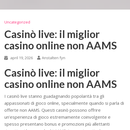
Uncategorized
Casinò live: il miglior
casino online non AAMS
april 19, 2026
Anstalten fyn
Casinò live: il miglior
casino online non AAMS
I casinò live stanno guadagnando popolarità tra gli
appassionati di gioco online, specialmente quando si parla di
offerte non AAMS. Questi casinò possono offrire
un’esperienza di gioco estremamente coinvolgente e
spesso presentano bonus e promozioni più allettanti