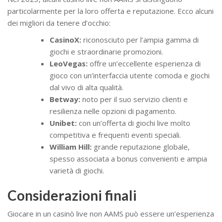
particolarmente per la loro offerta e reputazione. Ecco alcuni
dei migliori da tenere d’occhio:
CasinoX:
riconosciuto per l’ampia gamma di
giochi e straordinarie promozioni.
LeoVegas:
offre un’eccellente esperienza di
gioco con un’interfaccia utente comoda e giochi
dal vivo di alta qualità.
Betway:
noto per il suo servizio clienti e
resilienza nelle opzioni di pagamento.
Unibet:
con un’offerta di giochi live molto
competitiva e frequenti eventi speciali.
William Hill:
grande reputazione globale,
spesso associata a bonus convenienti e ampia
varietà di giochi.
Considerazioni finali
Giocare in un casinò live non AAMS può essere un’esperienza