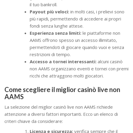
il tuo bankroll.
Payout più veloci:
in molti casi, i prelievi sono
più rapidi, permettendo di accedere ai propri
fondi senza lunghe attese.
Esperienza senza limiti:
le piattaforme non
AAMS offrono spesso un accesso illimitato,
permettendoti di giocare quando vuoi e senza
restrizioni di tempo.
Accesso a tornei interessanti:
alcuni casinò
non AAMS organizzano eventi e tornei con premi
ricchi che attraggono molti giocatori.
Come scegliere il miglior casinò live non
AAMS
La selezione del miglior casinò live non AAMS richiede
attenzione a diversi fattori importanti. Ecco un elenco di
criteri chiave da considerare:
Licenza e sicurezza:
verifica sempre che il