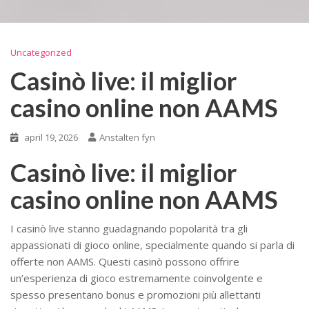
Uncategorized
Casinò live: il miglior
casino online non AAMS
april 19, 2026
Anstalten fyn
Casinò live: il miglior
casino online non AAMS
I casinò live stanno guadagnando popolarità tra gli
appassionati di gioco online, specialmente quando si parla di
offerte non AAMS. Questi casinò possono offrire
un’esperienza di gioco estremamente coinvolgente e
spesso presentano bonus e promozioni più allettanti