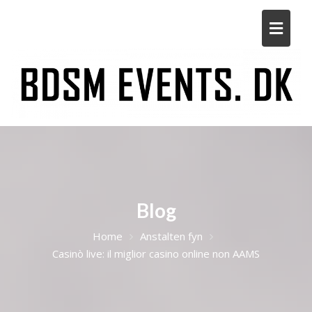
Skip
to
content
Blog
Home
Anstalten fyn
Casinò live: il miglior casino online non AAMS