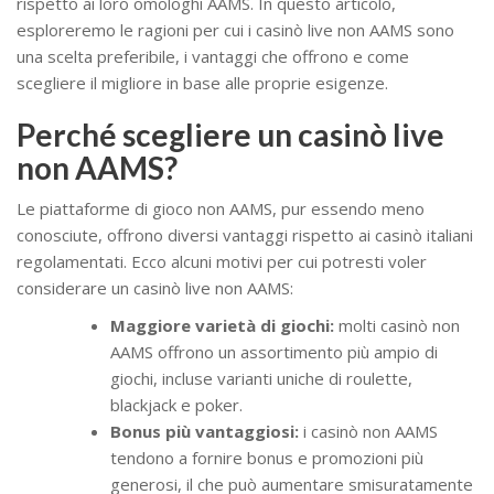
rispetto ai loro omologhi AAMS. In questo articolo,
esploreremo le ragioni per cui i casinò live non AAMS sono
una scelta preferibile, i vantaggi che offrono e come
scegliere il migliore in base alle proprie esigenze.
Perché scegliere un casinò live
non AAMS?
Le piattaforme di gioco non AAMS, pur essendo meno
conosciute, offrono diversi vantaggi rispetto ai casinò italiani
regolamentati. Ecco alcuni motivi per cui potresti voler
considerare un casinò live non AAMS:
Maggiore varietà di giochi:
molti casinò non
AAMS offrono un assortimento più ampio di
giochi, incluse varianti uniche di roulette,
blackjack e poker.
Bonus più vantaggiosi:
i casinò non AAMS
tendono a fornire bonus e promozioni più
generosi, il che può aumentare smisuratamente